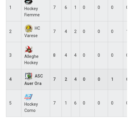
1
7
6
1
0
0
0
0
Hockey
Fiemme
HC
2
7
4
2
0
0
0
1
Varese
3
8
4
4
0
0
0
0
Alleghe
Hockey
ASC
4
7
2
4
0
0
1
0
Auer Ora
5
7
1
6
0
0
0
0
Hockey
Como