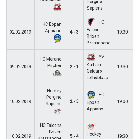
Pergine
Sapiens
HC
HC Eppan
Falcons
Appiano
02.02.2019
4 - 3
19:30
E
Brixen
Bressanone
SV
HC Merano
Kaltern
Pircher
09.02.2019
2 - 1
19:30
M
Caldaro
rothoblaas
Hockey
HC
Pergine
10.02.2019
2 - 5
19:00
Pe
Eppan
Sapiens
Appiano
HC Falcons
Brixen
Hockey
16.02.2019
5 - 4
19:30
Br
Bressanone