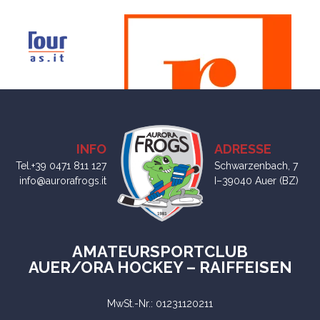
INFO
ADRESSE
Tel.+39 0471 811 127
Schwarzenbach, 7
info@aurorafrogs.it
I–39040 Auer (BZ)
AMATEURSPORTCLUB
AUER/ORA HOCKEY – RAIFFEISEN
MwSt.-Nr.: 01231120211