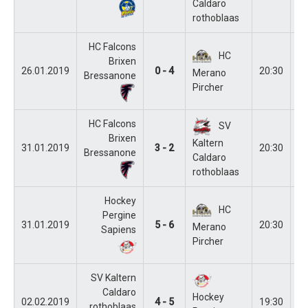
Caldaro
rothoblaas
HC Falcons
HC
Brixen
26.01.2019
0 - 4
20:30
Br
Merano
Bressanone
Pircher
HC Falcons
SV
Brixen
Kaltern
31.01.2019
3 - 2
20:30
Br
Bressanone
Caldaro
rothoblaas
Hockey
HC
Pergine
31.01.2019
5 - 6
20:30
Pe
Merano
Sapiens
Pircher
SV Kaltern
Caldaro
Hockey
02.02.2019
4 - 5
19:30
Ka
rothoblaas