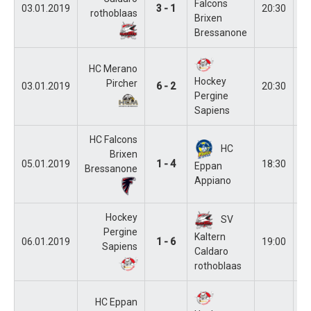
Falcons
03.01.2019
3 - 1
20:30
Ka
rothoblaas
Brixen
Bressanone
HC Merano
Hockey
Pircher
03.01.2019
6 - 2
20:30
M
Pergine
Sapiens
HC Falcons
HC
Brixen
05.01.2019
1 - 4
18:30
Br
Eppan
Bressanone
Appiano
Hockey
SV
Pergine
Kaltern
06.01.2019
1 - 6
19:00
Pe
Sapiens
Caldaro
rothoblaas
HC Eppan