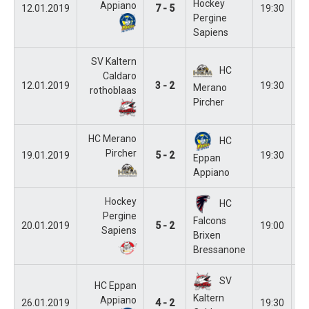
Hockey
Appiano
12.01.2019
7 - 5
19:30
E
Pergine
Sapiens
SV Kaltern
HC
Caldaro
12.01.2019
3 - 2
19:30
Ka
Merano
rothoblaas
Pircher
HC Merano
HC
Pircher
19.01.2019
5 - 2
19:30
M
Eppan
Appiano
Hockey
HC
Pergine
Falcons
20.01.2019
5 - 2
19:00
Pe
Sapiens
Brixen
Bressanone
SV
HC Eppan
Kaltern
Appiano
26.01.2019
4 - 2
19:30
E