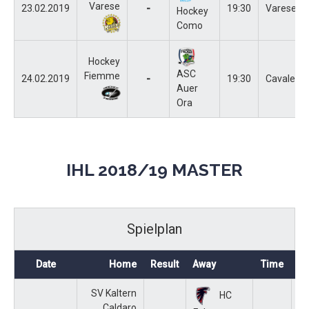
Varese
23.02.2019
-
19:30
Varese
Hockey
Como
Hockey
ASC
Fiemme
24.02.2019
-
19:30
Cavalese
Auer
Ora
IHL 2018/19 MASTER
Spielplan
Date
Home
Result
Away
Time
St
SV Kaltern
HC
Caldaro