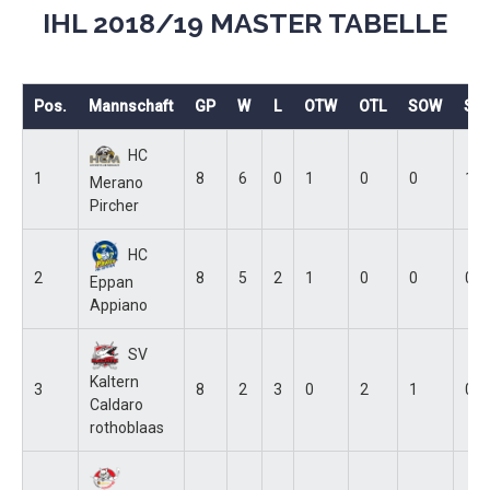
IHL 2018/19 MASTER TABELLE
Pos.
Mannschaft
GP
W
L
OTW
OTL
SOW
SO
HC
1
8
6
0
1
0
0
1
Merano
Pircher
HC
2
8
5
2
1
0
0
0
Eppan
Appiano
SV
Kaltern
3
8
2
3
0
2
1
0
Caldaro
rothoblaas