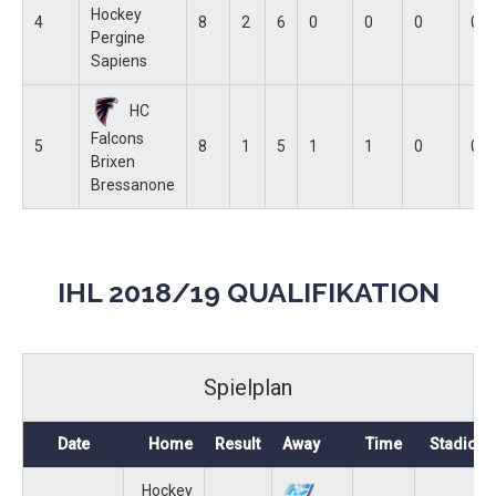
Hockey
4
8
2
6
0
0
0
0
Pergine
Sapiens
HC
Falcons
5
8
1
5
1
1
0
0
Brixen
Bressanone
IHL 2018/19 QUALIFIKATION
Spielplan
Date
Home
Result
Away
Time
Stadion
Hockey