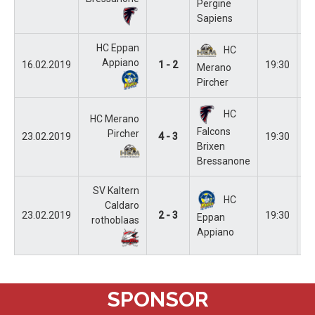
Pergine
Sapiens
HC Eppan
HC
Appiano
16.02.2019
1 - 2
19:30
E
Merano
Pircher
HC
HC Merano
Falcons
Pircher
23.02.2019
4 - 3
19:30
M
Brixen
Bressanone
SV Kaltern
HC
Caldaro
23.02.2019
2 - 3
19:30
Ka
Eppan
rothoblaas
Appiano
SPONSOR